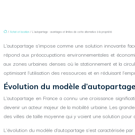
/
Achat et location
/ L’autopartage : avantages et limites de cette alternative à la propriété
L’autopartage s’impose comme une solution innovante face au
répond aux préoccupations environnementales et économique
aux zones urbaines denses où le stationnement et la circ
optimisant l’utilisation des ressources et en réduisant l’em
Évolution du modèle d’autopartage
L’autopartage en France a connu une croissance significati
devenir un acteur majeur de la mobilité urbaine. Les gran
des villes de taille moyenne qui y voient une solution pour 
L’évolution du modèle d’autopartage s’est caractérisée par 