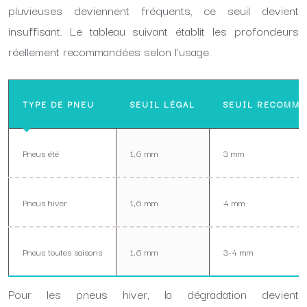
pluvieuses deviennent fréquents, ce seuil devient
insuffisant. Le tableau suivant établit les profondeurs
réellement recommandées selon l’usage.
TYPE DE PNEU
SEUIL LÉGAL
SEUIL RECOMMA
Pneus été
1,6 mm
3 mm
Pneus hiver
1,6 mm
4 mm
Pneus toutes saisons
1,6 mm
3-4 mm
Pour les pneus hiver, la dégradation devient